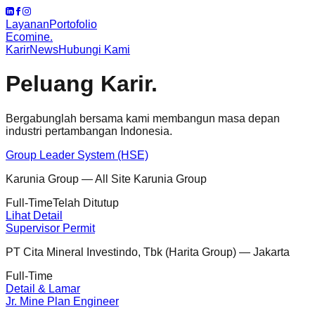
Layanan
Portofolio
Ecomine.
Karir
News
Hubungi Kami
Peluang Karir.
Bergabunglah bersama kami membangun masa depan
industri pertambangan Indonesia.
Group Leader System (HSE)
Karunia Group
—
All Site Karunia Group
Full-Time
Telah Ditutup
Lihat Detail
Supervisor Permit
PT Cita Mineral Investindo, Tbk (Harita Group)
—
Jakarta
Full-Time
Detail & Lamar
Jr. Mine Plan Engineer